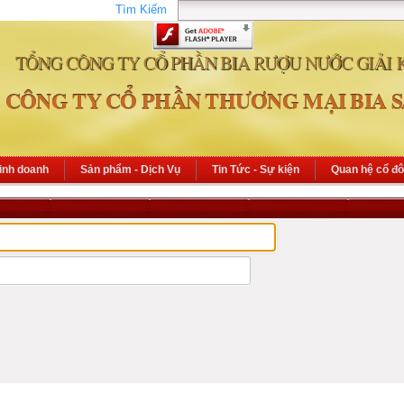
Tìm Kiếm
TỔNG CÔNG TY CỔ PHẦN BIA RƯỢU NƯỚC GIẢI 
CÔNG TY CỔ PHẦN THƯƠNG MẠI BIA S
inh doanh
Sản phẩm - Dịch Vụ
Tin Tức - Sự kiện
Quan hệ cổ đ