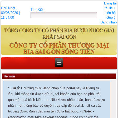
Đăng tải
Chủ Nhật ,
tài liệu
Tìm Kiếm
09/08/2026 |
Liên hệ
11:34:00
Góp ý
Đăng nhập
TỔNG CÔNG TY CỔ PHẦN BIA RƯỢU NƯỚC GIẢI
KHÁT SÀI GÒN
CÔNG TY CỔ PHẦN THƯƠNG MẠI
BIA SAI GÒN SÔNG TIỀN
Register
*Lưu ý:
Phương thức đăng nhập của portal này là Riêng tư.
Sau khi thông tin được gửi đi, tài khoản của bạn sẽ phải trải
qua một quá trình kiểm tra. Nếu được chấp nhận, bạn sẽ được
nhận một thông báo về quyền truy cập đến portal. Tất cả các
trường được đánh dấu mũi tên đỏ là bắt buộc. -
(
Note:
-
Registration may take several seconds. Once you click the