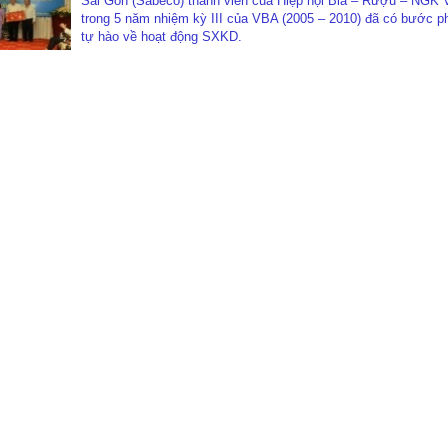
Sài Gòn (Sabeco) thành viên của Hiệp hội Bia – Rượu – NGK 
trong 5 năm nhiệm kỳ III của VBA (2005 – 2010) đã có bước ph
tự hào về hoạt động SXKD.