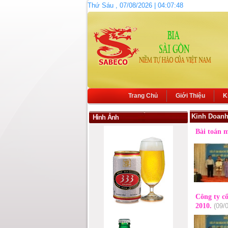
Thứ Sáu , 07/08/2026 | 04:07:48
Trang Chủ
Giới Thiệu
K
Kinh Doan
Hình Ảnh
Bài toán 
Công ty c
2010.
(09/