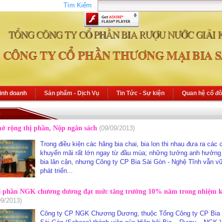
Tìm Kiếm
TỔNG CÔNG TY CỔ PHẦN BIA RƯỢU NƯỚC GIẢI 
CÔNG TY CỔ PHẦN THƯƠNG MẠI BIA S
inh doanh
Sản phẩm - Dịch Vụ
Tin Tức - Sự kiện
Quan hệ cổ đ
h
mở rộng thị phần, Nộp ngân sách
(09/09/2013)
Trong điều kiện các hãng bia chai, bia lon thi nhau đưa ra các
khuyến mãi rất lớn ngay từ đầu mùa; những tưởng anh hưởng
bia lân cận, nhưng Công ty CP Bia Sài Gòn - Nghệ Tĩnh vẫn v
phát triển...
ổ phần NGK chương dương đạt mức tăng trưởng 10% năm trong nhiệm k
09/2013)
Công ty CP NGK Chương Dương, thuộc Tổng Công ty CP Bi