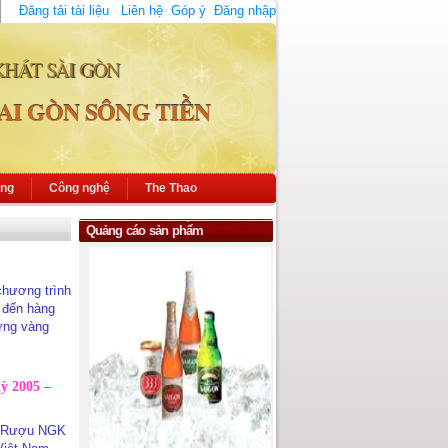
Đăng tải tài liệu
Liên hệ
Góp ý
Đăng nhập
KHÁT SÀI GÒN
AI GÒN SÔNG TIỀN
ông
Công nghệ
The Thao
Quảng cáo sản phẩm
 chương trình
 đến hàng
ững vàng
ỳ 2005 –
a Rượu NGK