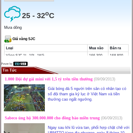
Power by
Tin Tức
1.000 Đội dự gải mini với 1,5 tỷ trên tiền thưởng
(09/09/2013)
Giải bóng đá 5 người trên sân cỏ nhân tạo có
số đội tham gia kỷ lục ở Việt Nam và tiền
thưởng cao ngất ngưởng.
Sabeco ủng hộ 300.000.000 cho đồng bào miền trung
(06/09/2013)
Ngay sau khi lũ vừa tan, phối hợp chặt chẽ với
UBMTTQ từng địa phương, ngày 8 tháng 10