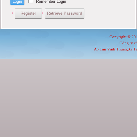
Remember Login
Login
Register
Retrieve Password
Copyright © 20
Công ty c
Ấp Tân Vĩnh Thuận,Xã Tâ